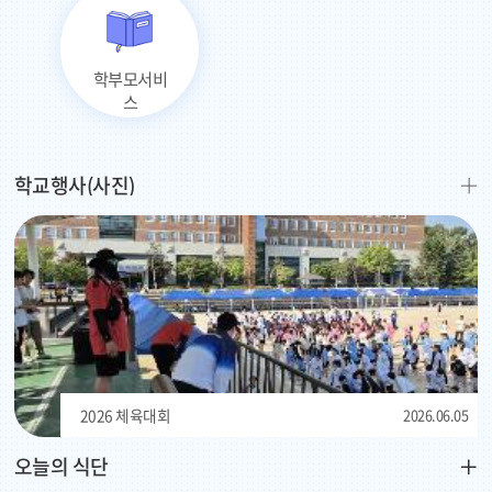
2026.08
토요휴업일
08
학부모서비
2026.08
스
여름방학
09
2026.08
학교행사(사진)
여름방학
10
2026.08
여름방학
11
2026.08
여름방학
12
2026 체육대회
2026.06.05
2026.08
여름방학
13
오늘의 식단
더