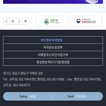
2026.08
동아리
26
배
너
배너
배너
배너
배너
모
이전
정지
다음
리스
2026.08
음
트
토요휴업일
29
개인정보처리방침
저작권보호정책
이메일주소무단수집거부
영상정보처리기기운영방침
경기도 성남시 분당구 이매로 100
Tel : 교무실: 031-704-6705, 행정실: 031-607-9308 | Fax : 행정실: 031-704-6709,
교무실 : 031-708-6771
Today
442명
Total
778732명