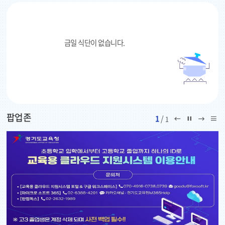
보
2026.08
기
개학식
14
금일 식단이 없습니다.
2026.08
광복절
15
2026.08
대체공휴일
17
팝업존
이
일
다
리
1
/
1
2026.08
전
시
음
스
학교폭력예방교육, 성폭력, 양성평등교육
19
페
정
페
트
이
지
이
보
지
지
기
2026.08
아동학대(가정폭력)예방교육
19
2026.08
토요휴업일
22