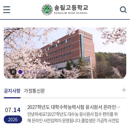
통
검색
합
검
색
닫
기
1
2
3
4
5
공지사항
가정통신문
2027학년도 대학수학능력시험 응시원서 온라인 사전 입력 안내(졸업생)
07.
14
안녕하세요?2027학년도 대수능 응시원서 접수 편의를 위
2026
해 온라인 사전입력이 운영됩니다.졸업생은 가급적 사전입
력(사진검증, 응시내용, 수수료 납부 등)완료 후 접